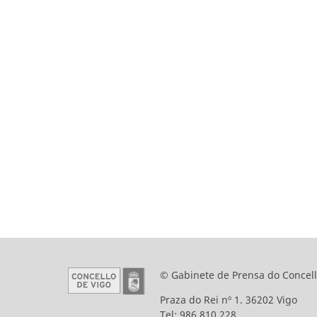
© Gabinete de Prensa do Concell
Praza do Rei nº 1. 36202 Vigo
Tel: 986 810 228