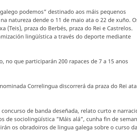
 galego podemos” destinado aos máis pequenos
 na natureza dende o 11 de maio ata o 22 de xuño. O
a (Teis), praza do Berbés, praza do Rei e Castrelos.
mización lingüística a través do deporte mediante
, no que participarán 200 rapaces de 7 a 15 anos
nominada Correlingua discorrerá da praza do Rei ata
n concurso de banda deseñada, relato curto e narraci
s de sociolingüística ”Máis alá”, cunha fin de sema
uirán os obradoiros de lingua galega sobre o curso d