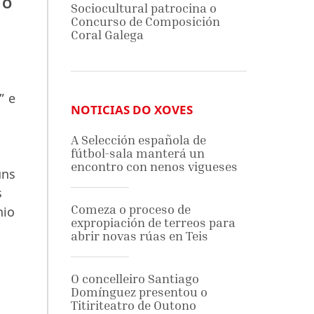
 O
Sociocultural patrocina o
Concurso de Composición
Coral Galega
” e
NOTICIAS DO XOVES
A Selección española de
fútbol-sala manterá un
encontro con nenos vigueses
úns
s
Comeza o proceso de
nio
expropiación de terreos para
abrir novas rúas en Teis
O concelleiro Santiago
Domínguez presentou o
Titiriteatro de Outono