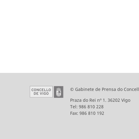
© Gabinete de Prensa do Concell
Praza do Rei nº 1. 36202 Vigo
Tel: 986 810 228
Fax: 986 810 192