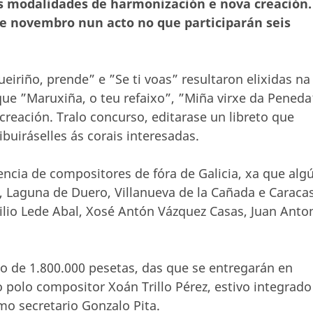
s modalidades de harmonización e nova creación.
de novembro nun acto no que participarán seis
eiriño, prende” e ”Se ti voas” resultaron elixidas na
e ”Maruxiña, o teu refaixo”, ”Miña virxe da Peneda
creación. Tralo concurso, editarase un libreto que
ibuiráselles ás corais interesadas.
ncia de compositores de fóra de Galicia, xa que alg
, Laguna de Duero, Villanueva de la Cañada e Caraca
milio Lede Abal, Xosé Antón Vázquez Casas, Juan Anto
o de 1.800.000 pesetas, das que se entregarán en
 polo compositor Xoán Trillo Pérez, estivo integrado
mo secretario Gonzalo Pita.