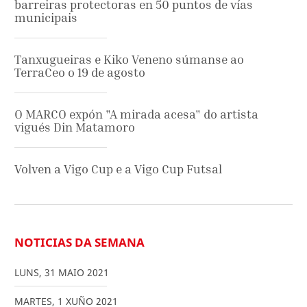
barreiras protectoras en 50 puntos de vías
municipais
Tanxugueiras e Kiko Veneno súmanse ao
TerraCeo o 19 de agosto
O MARCO expón "A mirada acesa" do artista
vigués Din Matamoro
Volven a Vigo Cup e a Vigo Cup Futsal
NOTICIAS DA SEMANA
LUNS
,
31
MAIO
2021
MARTES
,
1
XUÑO
2021