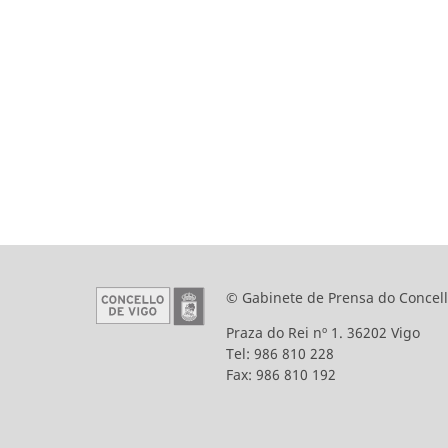
© Gabinete de Prensa do Concell
Praza do Rei nº 1. 36202 Vigo
Tel: 986 810 228
Fax: 986 810 192