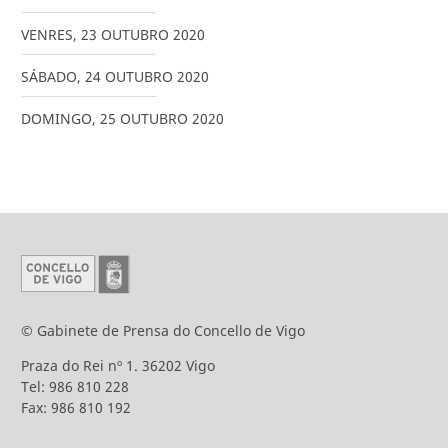
VENRES
,
23
OUTUBRO
2020
SÁBADO
,
24
OUTUBRO
2020
DOMINGO
,
25
OUTUBRO
2020
© Gabinete de Prensa do Concello de Vigo
Praza do Rei nº 1. 36202 Vigo
Tel: 986 810 228
Fax: 986 810 192