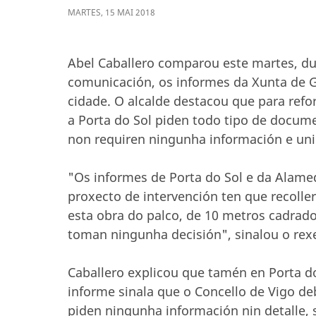
MARTES
,
15
MAI
2018
Abel Caballero comparou este martes, d
comunicación, os informes da Xunta de G
cidade. O alcalde destacou que para refo
a Porta do Sol piden todo tipo de docum
non requiren ningunha información e uni
"Os informes de Porta do Sol e da Alame
proxecto de intervención ten que recolle
esta obra do palco, de 10 metros cadrado
toman ningunha decisión", sinalou o rex
Caballero explicou que tamén en Porta do
informe sinala que o Concello de Vigo de
piden ningunha información nin detalle, s