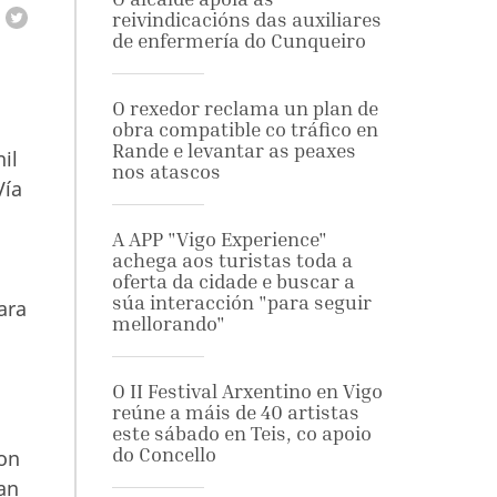
reivindicacións das auxiliares
de enfermería do Cunqueiro
O rexedor reclama un plan de
obra compatible co tráfico en
Rande e levantar as peaxes
il
nos atascos
Vía
A APP "Vigo Experience"
achega aos turistas toda a
oferta da cidade e buscar a
súa interacción "para seguir
ara
mellorando"
O II Festival Arxentino en Vigo
reúne a máis de 40 artistas
este sábado en Teis, co apoio
do Concello
non
van