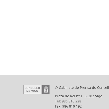
© Gabinete de Prensa do Concell
Praza do Rei nº 1. 36202 Vigo
Tel: 986 810 228
Fax: 986 810 192