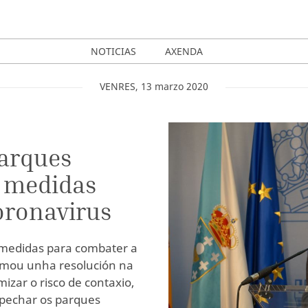
NOTICIAS
AXENDA
VENRES
,
13
marzo
2020
parques
s medidas
coronavirus
 medidas para combater a
rmou unha resolución na
zar o risco de contaxio,
 pechar os parques