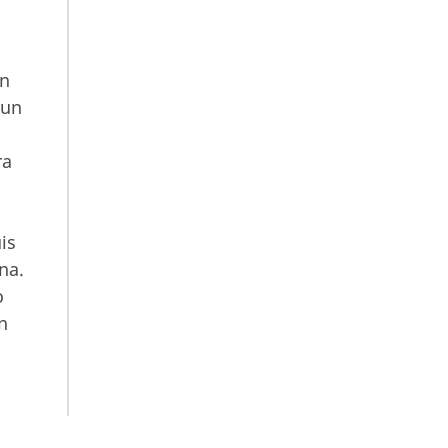
on
 un
ra
is
na.
o
n