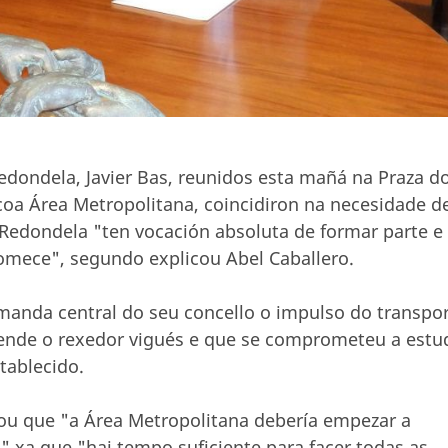
edondela, Javier Bas, reunidos esta mañá na Praza d
coa Área Metropolitana, coincidiron na necesidade d
e Redondela "ten vocación absoluta de formar parte e
comece", segundo explicou Abel Caballero.
anda central do seu concello o impulso do transpo
ende o rexedor vigués e que se comprometeu a estu
tablecido.
lou que "a Área Metropolitana debería empezar a
" xa que "hai tempo suficiente para facer todas as