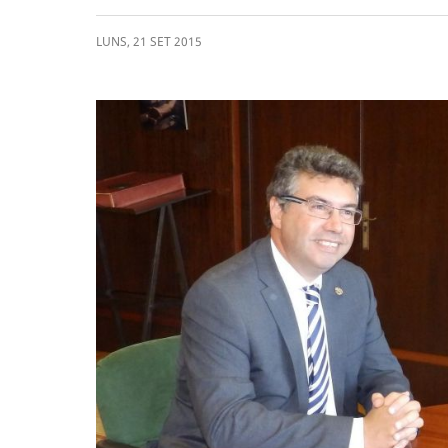
LUNS
,
21
SET
2015