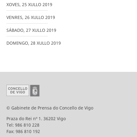
XOVES
,
25
XULLO
2019
VENRES
,
26
XULLO
2019
SÁBADO
,
27
XULLO
2019
DOMINGO
,
28
XULLO
2019
© Gabinete de Prensa do Concello de Vigo
Praza do Rei nº 1. 36202 Vigo
Tel: 986 810 228
Fax: 986 810 192